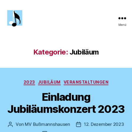
Menü
MV
Bußmannshausen
Kategorie:
Jubiläum
Kategorien
2023
JUBILÄUM
VERANSTALTUNGEN
Einladung
Jubiläumskonzert 2023
Von
MV Bußmannshausen
12. Dezember 2023
Beitragsautor
Veröffentlichungsdatum