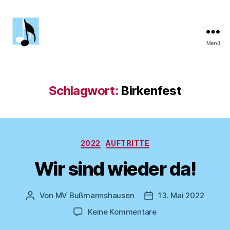
Menü
MV
Bußmannshausen
Schlagwort:
Birkenfest
Kategorien
2022
AUFTRITTE
Wir sind wieder da!
Von
MV Bußmannshausen
13. Mai 2022
Beitragsautor
Veröffentlichungsdat
zu
Keine Kommentare
Wir